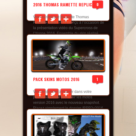
2016 THOMAS RAMETTE REPLICA
0
Voici la réplique du pilote Thomas
Ramette, team SR75 conçu à l’occasion de
la présentation vidéo du Supercross de
l’Yonne 2016. Ensemble du skin réalisé
par notre ami ConceptGraff MXS, n’hésitez
pas à aller liker sa page ! [sociallocker
id=7641]>>> CLIC ICI POUR
TELECHARGER <<<[/sociallocker]
Lire la suite
PACK SKINS MOTOS 2016
1
Voici le dossier à insérer dans votre
personnal folder pour voir les motos
version 2016 avec le nouveau snapshot.
Placez simplement le dossier !RPP2v2016
dans votre personnal folder.
Lire la suite