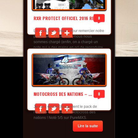
RXR PROTECT OFFICIEL 2016 RELE...
0
Le voilà, il est arrivé ! Pour remercier notre
partenaire RXR Protect, nous nous
sommes chargé (enfin, on a chargé un
pote qui a des mains en or) de reproduire
plusieurs RXR Protect version 2016 dans
Mx Simulator ! Pour le télécharger, cliquez
simplement sur le bouton ci-dessous. Un
grand merci à Patate pour la réalisation,
n’oubliez pas d...
Lire la suite
MOTOCROSS DES NATIONS – ...
0
Je mets en téléchargement le pack de
l’équipe de France du motocross des
nations ! Noté 5/5 sur PureMXS.
Lire la suite