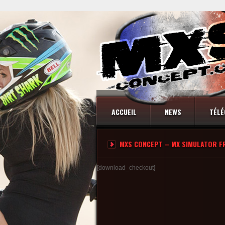
ACCUEIL
NEWS
TÉLÉ
MXS CONCEPT – MX SIMULATOR F
CONTACT
[download_checkout]