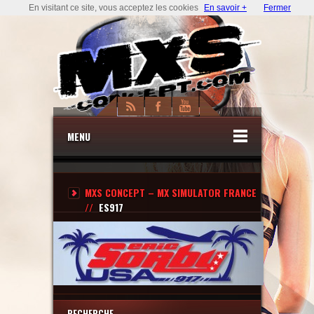
En visitant ce site, vous acceptez les cookies
En savoir +
Fermer
MENU
MXS CONCEPT – MX SIMULATOR FRANCE
//
ES917
RECHERCHE