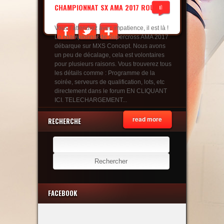
CHAMPIONNAT SX AMA 2017 ROUND ...
0
Vous l’attendiez avec impatience, il est là !
Le championnat de Supercross AMA 2017
débarque sur MXS Concept. Nous avons
un peu de décalage, cela est volontaires
pour plusieurs raisons. Vous trouverez tous
les détails comme : Programme de la
soirée, serveurs de qualification, lots, etc
directement dans le forum EN CLIQUANT
ICI. TELECHARGEMENT...
read more
RECHERCHE
Rechercher :
FACEBOOK