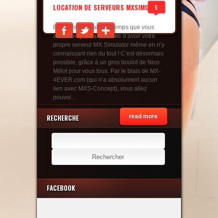
LOCATION DE SERVEURS MXSIMULAT...
0
Et oui, cela faisait longtemps que vous
attendiez ça, la possibilité d’avoir votre
propre serveur MX Simulator même en n’y
connaissant rien du tout ! C’est désormais
possible, grâce à un gros boulot de Nico
Millot pour vous tous. Par le biais de MX-
4EVER.com (qui n’a absolument aucun
lien avec MXS-Concept), vous allez
pouvoi...
read more
RECHERCHE
Rechercher :
FACEBOOK