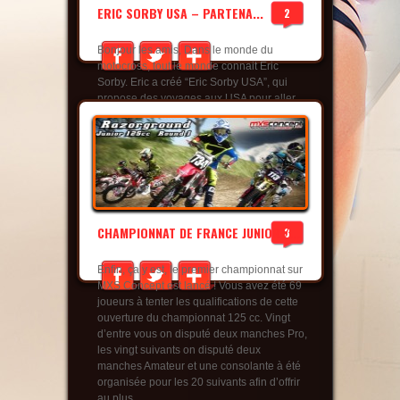
ERIC SORBY USA – PARTENA...
2
Bonjour les amis, Dans le monde du
motocross, tout le monde connait Eric
Sorby. Eric a créé “Eric Sorby USA”, qui
propose des voyages aux USA pour aller
voir vos plus grandes idoles à des tarifs
très compétitifs et assister aux courses
américaines. N’hésitez pas à aller faire un
tour sur son site pour plus de
renseignements : http...
read more
CHAMPIONNAT DE FRANCE JUNIOR /...
3
Enfin, ça y est, le premier championnat sur
MXS Concept est lancé ! Vous avez été 69
joueurs à tenter les qualifications de cette
ouverture du championnat 125 cc. Vingt
d’entre vous on disputé deux manches Pro,
les vingt suivants on disputé deux
manches Amateur et une consolante à été
organisée pour les 20 suivants afin d’offrir
au plus...