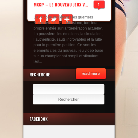
MXGP – LE NOUVEAU JEUX V...
1
De la boue aux étoiles les guerriers
Motocross faits par Milestone, font leur
propre entrée sur la “génération actuelle”.
La poussière, les émotions, la simulation,
l’authenticité, sauts incroyables et la lutte
pour la première position. Ce sont les
éléments clés du nouveau jeu vidéo basé
sur un championnat rempli et stimulant
l&#...
read more
RECHERCHE
Rechercher :
FACEBOOK