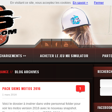
En visitant ce site, vous acceptez les cookies
En savoir +
Fermer
CHARGEMENTS >>
ACHETER LE JEU MX SIMULATOR
PARTE
RANCE //
BLOG ARCHIVES
RECHERC
Recherch
PACK SKINS MOTOS 2016
1
1 mars 2016
Voici le dossier à insérer dans votre personnal folder pour
FACEBOOK
voir les motos version 2016 avec le nouveau snapshot.