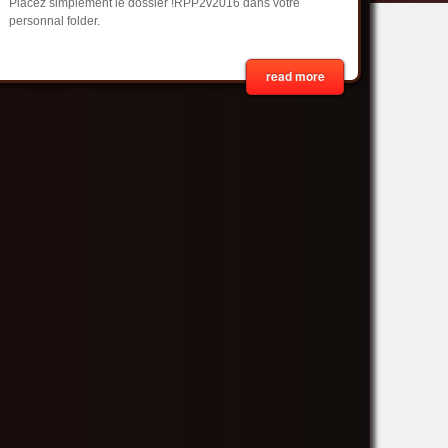
Placez simplement le dossier !RPP2v2016 dans votre
personnal folder.
read more