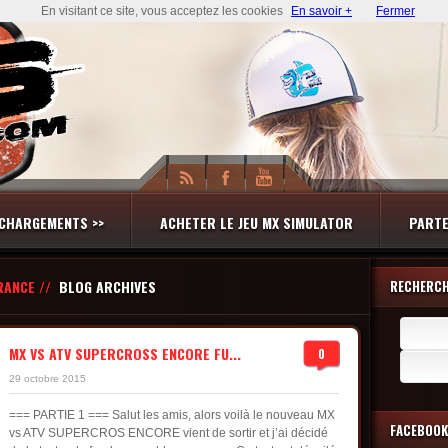
En visitant ce site, vous acceptez les cookies
En savoir +
Fermer
CHARGEMENTS >>
ACHETER LE JEU MX SIMULATOR
PARTE
RANCE //
BLOG ARCHIVES
RECHERC
Recherch
MX VS ATV SUPERCROSS ENCORE FU...
0
29 octobre 2015
=== PARTIE 1 === Salut les amis, alors voilà le nouveau MX
FACEBOOK
vs ATV SUPERCROS ENCORE vient de sortir et j’ai décidé