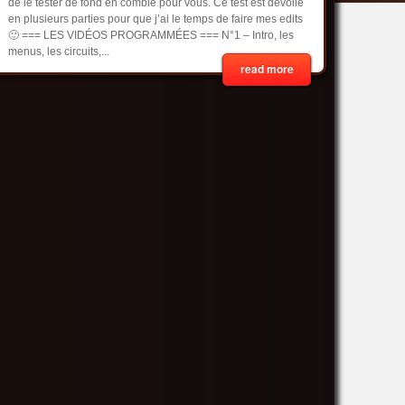
de le tester de fond en comble pour vous. Ce test est dévoilé
en plusieurs parties pour que j’ai le temps de faire mes edits
🙂 === LES VIDÉOS PROGRAMMÉES === N°1 – Intro, les
menus, les circuits,...
read more