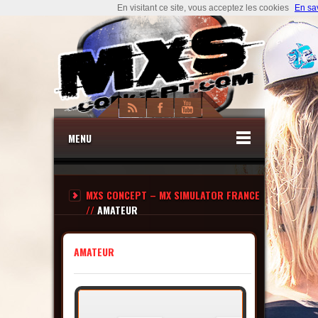
En visitant ce site, vous acceptez les cookies
En sa
MENU
MXS CONCEPT – MX SIMULATOR FRANCE
//
AMATEUR
AMATEUR