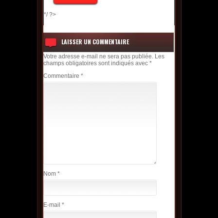
*/ ?>
LAISSER UN COMMENTAIRE
Votre adresse e-mail ne sera pas publiée.
Les
champs obligatoires sont indiqués avec
*
Commentaire
*
Nom
*
E-mail
*