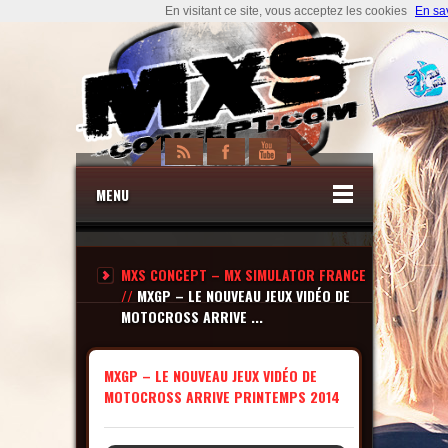
En visitant ce site, vous acceptez les cookies
En sa
MENU
MXS CONCEPT – MX SIMULATOR FRANCE
//
MXGP – LE NOUVEAU JEUX VIDÉO DE
MOTOCROSS ARRIVE ...
MXGP – LE NOUVEAU JEUX VIDÉO DE
MOTOCROSS ARRIVE PRINTEMPS 2014