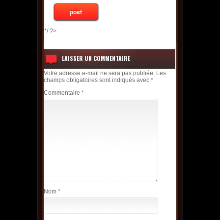
*/ ?>
LAISSER UN COMMENTAIRE
Votre adresse e-mail ne sera pas publiée.
Les
champs obligatoires sont indiqués avec
*
Commentaire
*
Nom
*