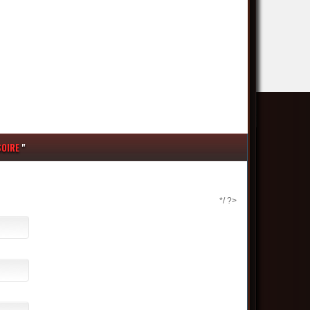
SOIRE
"
*/ ?>