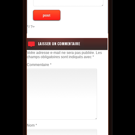
*/ ?>
LAISSER UN COMMENTAIRE
Votre adresse e-mail ne sera pas publiée.
Les
champs obligatoires sont indiqués avec
*
Commentaire
*
Nom
*