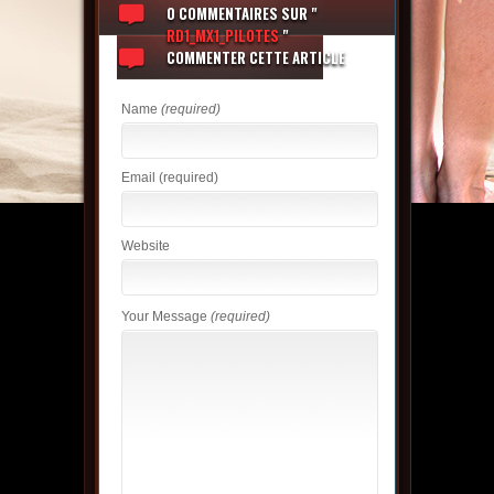
0 COMMENTAIRES
SUR "
RD1_MX1_PILOTES
"
COMMENTER CETTE ARTICLE
Name
(required)
Email
(required)
Website
Your Message
(required)