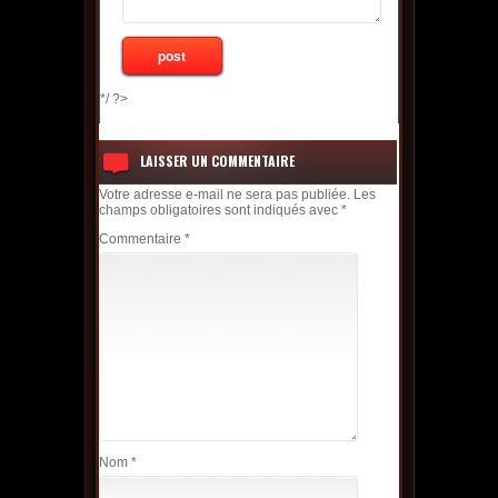
*/ ?>
LAISSER UN COMMENTAIRE
Votre adresse e-mail ne sera pas publiée.
Les
champs obligatoires sont indiqués avec
*
Commentaire
*
Nom
*