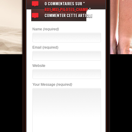
0 COMMENTAIRES
SUR "
RD1_MX1_PILOTES_CHAMP
"
COMMENTER CETTE ARTICLE
Name
(required)
Email
(required)
Website
Your Message
(required)