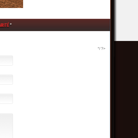
ARITÉ
"
*/ ?>