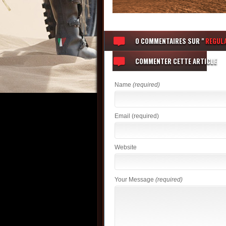
0 COMMENTAIRES
SUR "
REGUL
COMMENTER CETTE ARTICLE
Name
(required)
Email
(required)
Website
Your Message
(required)