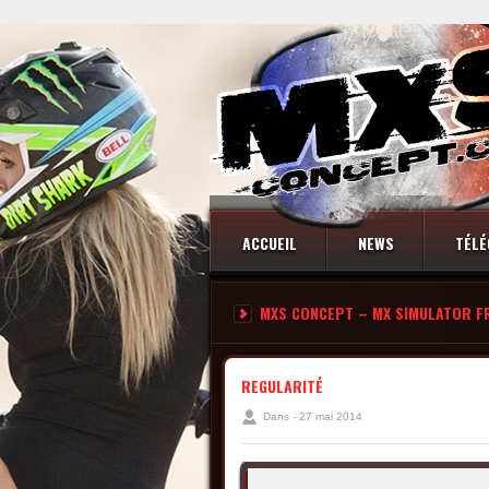
ACCUEIL
NEWS
TÉLÉ
MXS CONCEPT – MX SIMULATOR F
CONTACT
REGULARITÉ
Dans - 27 mai 2014