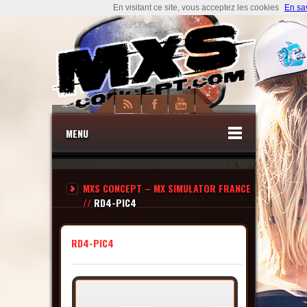
En visitant ce site, vous acceptez les cookies
En sa
MENU
MXS CONCEPT – MX SIMULATOR FRANCE
//
RD4-PIC4
RD4-PIC4