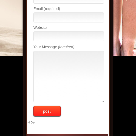
Email
(required)
Website
Your Message
(required)
*/ ?>