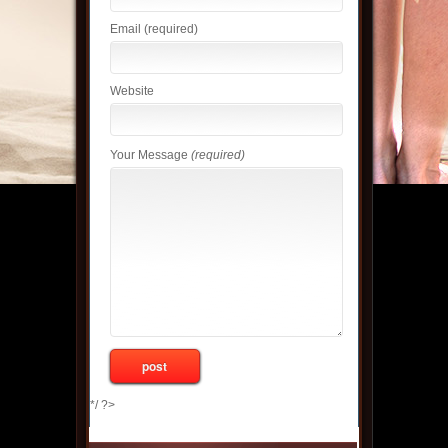
Email
(required)
Website
Your Message
(required)
*/ ?>