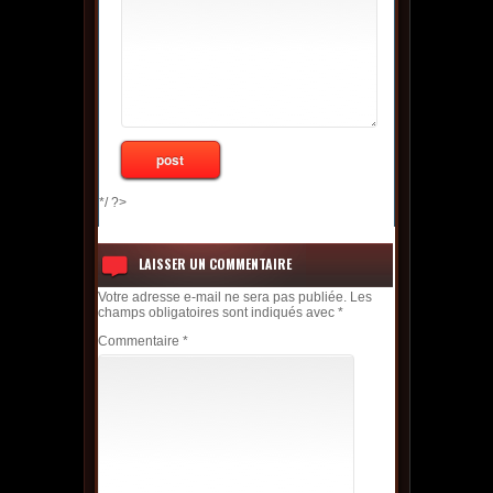
*/ ?>
LAISSER UN COMMENTAIRE
Votre adresse e-mail ne sera pas publiée.
Les
champs obligatoires sont indiqués avec
*
Commentaire
*