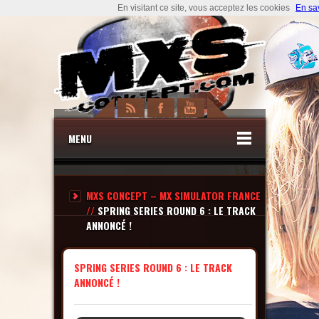
En visitant ce site, vous acceptez les cookies
En sa
MENU
MXS CONCEPT – MX SIMULATOR FRANCE
//
SPRING SERIES ROUND 6 : LE TRACK
ANNONCÉ !
SPRING SERIES ROUND 6 : LE TRACK
ANNONCÉ !