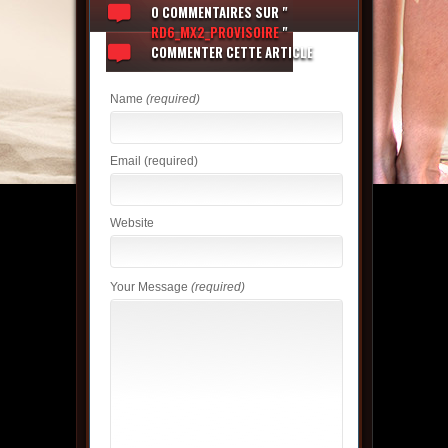
0 COMMENTAIRES
SUR "
RD6_MX2_PROVISOIRE
"
COMMENTER CETTE ARTICLE
Name
(required)
Email
(required)
Website
Your Message
(required)