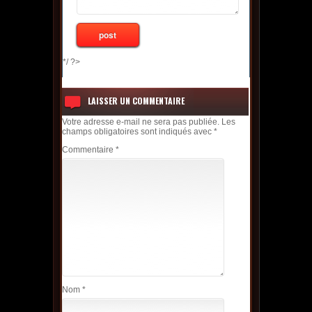
*/ ?>
LAISSER UN COMMENTAIRE
Votre adresse e-mail ne sera pas publiée.
Les
champs obligatoires sont indiqués avec
*
Commentaire
*
Nom
*