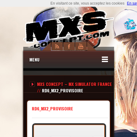
En visitant ce site, vous acceptez les cookies
En sa
MENU
MXS CONCEPT – MX SIMULATOR FRANCE
//
RD6_MX2_PROVISOIRE
RD6_MX2_PROVISOIRE