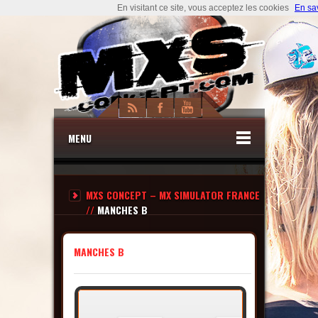
En visitant ce site, vous acceptez les cookies
En sa
MENU
MXS CONCEPT – MX SIMULATOR FRANCE
//
MANCHES B
MANCHES B