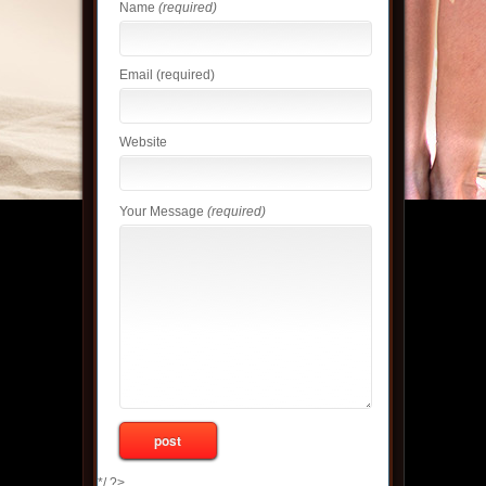
Name
(required)
Email
(required)
Website
Your Message
(required)
*/ ?>