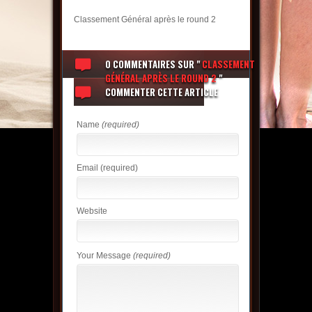
Classement Général après le round 2
0 COMMENTAIRES
SUR "
CLASSEMENT
GÉNÉRAL APRÈS LE ROUND 2
"
COMMENTER CETTE ARTICLE
Name
(required)
Email
(required)
Website
Your Message
(required)