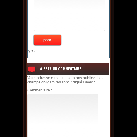
*/ ?>
LAISSER UN COMMENTAIRE
Votre adresse e-mail ne sera pas publiée.
Les
champs obligatoires sont indiqués avec
*
Commentaire
*