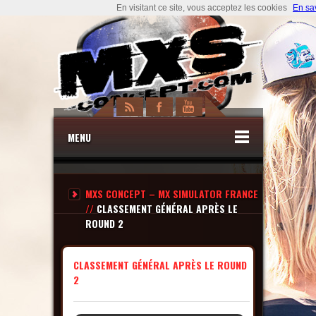
En visitant ce site, vous acceptez les cookies
En sa
MENU
MXS CONCEPT – MX SIMULATOR FRANCE
//
CLASSEMENT GÉNÉRAL APRÈS LE
ROUND 2
CLASSEMENT GÉNÉRAL APRÈS LE ROUND
2