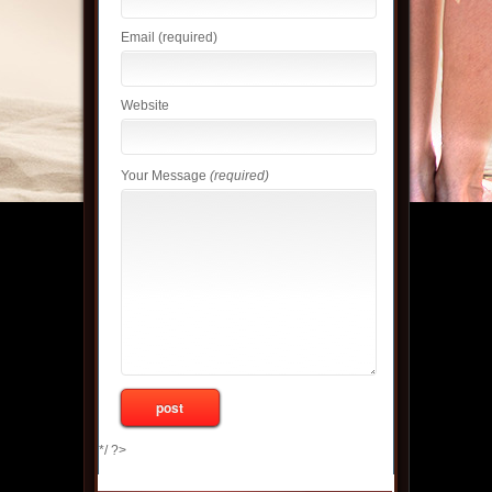
Email
(required)
Website
Your Message
(required)
*/ ?>