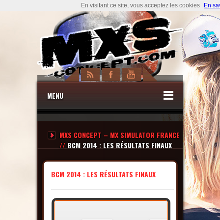
En visitant ce site, vous acceptez les cookies
En sa
MENU
MXS CONCEPT – MX SIMULATOR FRANCE
//
BCM 2014 : LES RÉSULTATS FINAUX
BCM 2014 : LES RÉSULTATS FINAUX