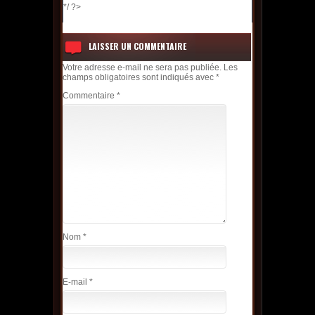
*/ ?>
LAISSER UN COMMENTAIRE
Votre adresse e-mail ne sera pas publiée.
Les
champs obligatoires sont indiqués avec
*
Commentaire
*
Nom
*
E-mail
*