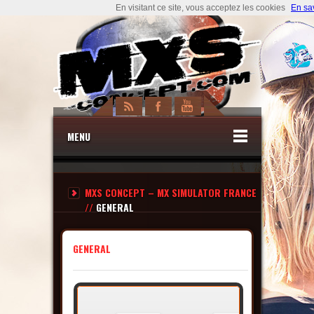
En visitant ce site, vous acceptez les cookies
En sa
MENU
MXS CONCEPT – MX SIMULATOR FRANCE
//
GENERAL
GENERAL