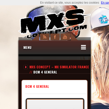
En visitant ce site, vous acceptez les cookies
En sa
MENU
MXS CONCEPT – MX SIMULATOR FRANCE
//
BCM 4 GENERAL
BCM 4 GENERAL