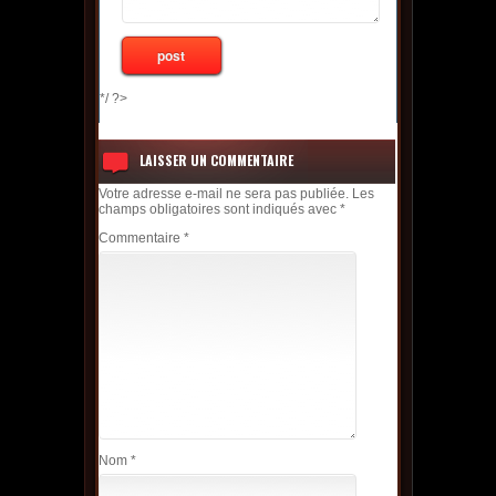
*/ ?>
LAISSER UN COMMENTAIRE
Votre adresse e-mail ne sera pas publiée.
Les
champs obligatoires sont indiqués avec
*
Commentaire
*
Nom
*