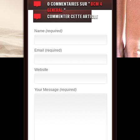
0 COMMENTAIRES
SUR "
BCM 4
GENERAL
"
COMMENTER CETTE ARTICLE
Name
(required)
Email
(required)
Website
Your Message
(required)