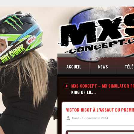
ACCUEIL
NEWS
TÉLÉ
MXS CONCEPT – MX SIMULATOR F
CONTACT
KING OF LIL...
VICTOR NICOT À L’ASSAUT DU PREMIE
Dans - 12 novembre 2014