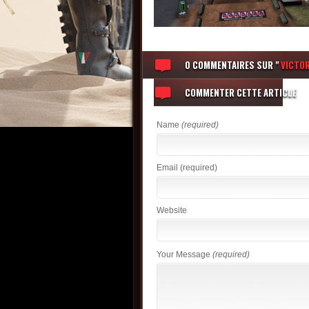
0 COMMENTAIRES
SUR "
VICTOR
COMMENTER CETTE ARTICLE
Name
(required)
Email
(required)
Website
Your Message
(required)