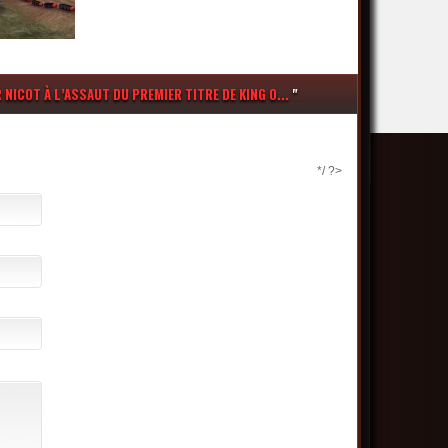
 NICOT À L’ASSAUT DU PREMIER TITRE DE KING O...
"
*/ ?>