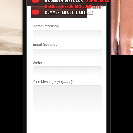
0 COMMENTAIRES
SUR "
SUPERCROSS
DE LILLE : RESULTATS COMPLETS
"
COMMENTER CETTE ARTICLE
Name
(required)
Email
(required)
Website
Your Message
(required)