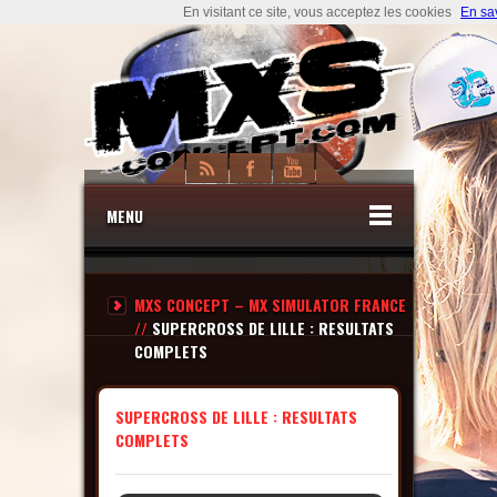
En visitant ce site, vous acceptez les cookies
En sa
MENU
MXS CONCEPT – MX SIMULATOR FRANCE
//
SUPERCROSS DE LILLE : RESULTATS
COMPLETS
SUPERCROSS DE LILLE : RESULTATS
COMPLETS