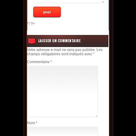
*/ ?>
LAISSER UN COMMENTAIRE
Votre adresse e-mail ne sera pas publiée.
Les
champs obligatoires sont indiqués avec
*
Commentaire
*
Nom
*