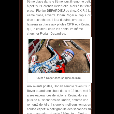
6éme place dans le 8éme tour, il remonte petit
à petit sur Corentin Delaruelle, alors à la 5éme
place.
Florian DEPARDIEU
de chez CK’R à la
4éme place, enverra Johan Roger au tapis lors
d’un accrochage. Il fera d’autres erreurs et
laissera sa place aux pilotes CK’R et à Kevin,
qui, le couteau entre les dents, ira même
chercher Florian Depardieu.
Boyer à Roger dans sa ligne de mire…
Aux avants postes, Dorian semble revenir sur
Boyer quand une chute dans le 13 tours met fin
à ses espérances de victoire. Kevin, alors à
plus de 40 secondes de Dorian, entame une
remonté de folie. Il signe le meilleurs temps en
course et petit à petit grapille des secondes sur
son adversaire.. dans le 18éme tour, Dorian