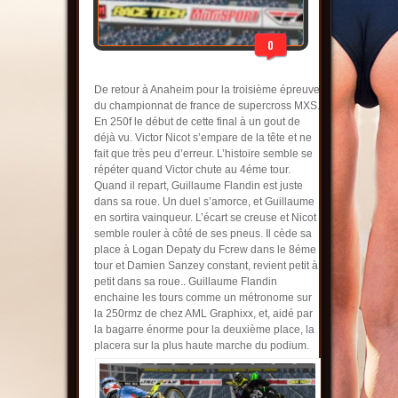
0
De retour à Anaheim pour la troisième épreuve
du championnat de france de supercross MXS.
En 250f le début de cette final à un gout de
déjà vu. Victor Nicot s’empare de la tête et ne
fait que très peu d’erreur. L’histoire semble se
répéter quand Victor chute au 4éme tour.
Quand il repart, Guillaume Flandin est juste
dans sa roue. Un duel s’amorce, et Guillaume
en sortira vainqueur. L’écart se creuse et Nicot
semble rouler à côté de ses pneus. Il cède sa
place à Logan Depaty du Fcrew dans le 8éme
tour et Damien Sanzey constant, revient petit à
petit dans sa roue.. Guillaume Flandin
enchaine les tours comme un métronome sur
la 250rmz de chez AML Graphixx, et, aidé par
la bagarre énorme pour la deuxième place, la
placera sur la plus haute marche du podium.