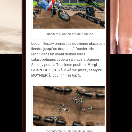
Flandin et Nicot au coude a coude
Logan Depaty prendra la deuxième place et la
tiendra jusqu’au drapeau à Damier. Victor
Nicot, dans un avant dernier tours
catastrophique, cédera sa place à Damien
Sanzey pour la Troisième position,
Morgi
FABREGUETTES à la 4éme place, et
Myke
MOYNIER à
pour finir se top 5.
L’hécatombe au depart de la finale