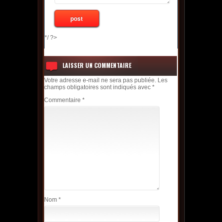
*/ ?>
LAISSER UN COMMENTAIRE
Votre adresse e-mail ne sera pas publiée.
Les
champs obligatoires sont indiqués avec
*
Commentaire
*
Nom
*