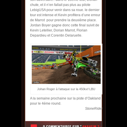
chute, et il n’en fallait pas plus au pilote
LebigUSA pour venir dans sa roue. le dernier
tour est intense et Kevin profitera d’une erreur
de Marrot pour prendre la deuxième place.
Jordan Boyer gagne donc cette final suivit de
Kevin Letellier, Dorian Marrot, Florian
Depardieu et Corentin Delaruelle.
Johan Roger à l’attaque sur la 450kxf LBU
A la semaine prochaine sur la piste d’Oakland
pour le 4éme round.
StoneRider
0 COMMENTAIRES
SUR "
ANAHEIM 2 :