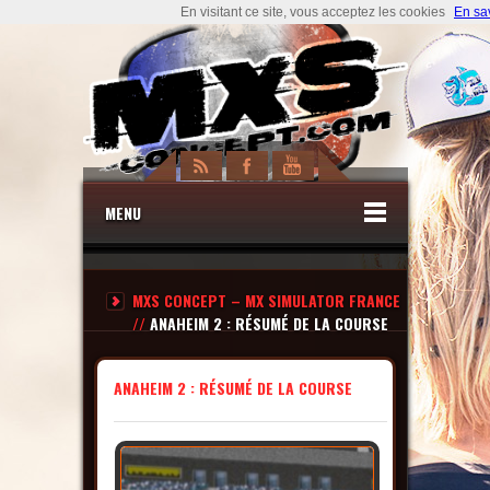
En visitant ce site, vous acceptez les cookies
En sa
MENU
MXS CONCEPT – MX SIMULATOR FRANCE
//
ANAHEIM 2 : RÉSUMÉ DE LA COURSE
ANAHEIM 2 : RÉSUMÉ DE LA COURSE