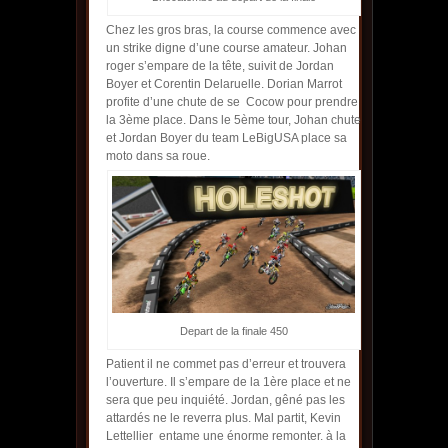
Chez les gros bras, la course commence avec
un strike digne d’une course amateur. Johan
roger s’empare de la tête, suivit de Jordan
Boyer et Corentin Delaruelle. Dorian Marrot
profite d’une chute de se Cocow pour prendre
la 3ème place. Dans le 5ème tour, Johan chute
et Jordan Boyer du team LeBigUSA place sa
moto dans sa roue.
Depart de la finale 450
Patient il ne commet pas d’erreur et trouvera
l’ouverture. Il s’empare de la 1ère place et ne
sera que peu inquiété. Jordan, gêné pas les
attardés ne le reverra plus. Mal partit, Kevin
Lettellier entame une énorme remonter. à la