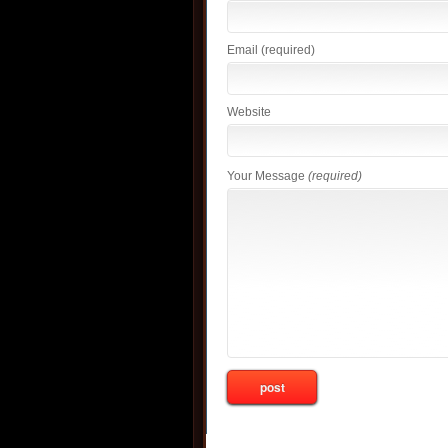
Email
(required)
Website
Your Message
(required)