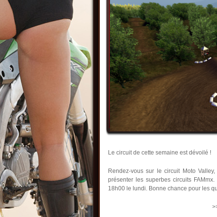
Le circuit de cette semaine est dévoilé !
Rendez-vous sur le circuit Moto Valley
présenter les superbes circuits FAMmx. 
18h00 le lundi. Bonne chance pour les qua
>