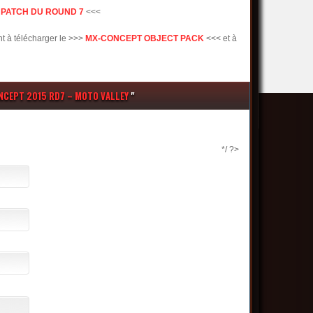
>
PATCH DU ROUND 7
<<<
nt à télécharger le >>>
MX-CONCEPT OBJECT PACK
<<< et à
NCEPT 2015 RD7 – MOTO VALLEY
"
*/ ?>