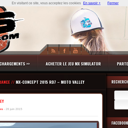
En visitant ce site, vous acceptez les cookies
En savoir +
Fermer
CHARGEMENTS >>
ACHETER LE JEU MX SIMULATOR
PARTE
RANCE //
MX-CONCEPT 2015 RD7 – MOTO VALLEY
RECHERC
Recherch
EY
ws
- 26 juin 2015
FACEBOOK