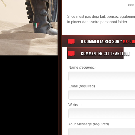
>>
Si ce n’est pas déjà fait, pensez égaleme
la placer dans votre personnal folder.
0 COMMENTAIRES
SUR "
MX-CO
COMMENTER CETTE ARTICLE
Name
(required)
Email
(required)
Website
Your Message
(required)