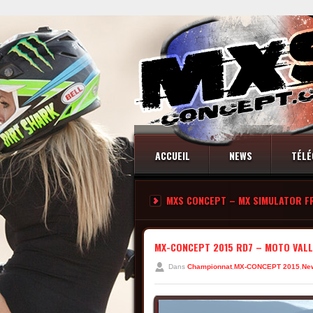
ACCUEIL
NEWS
TÉLÉ
MXS CONCEPT – MX SIMULATOR F
CONTACT
MX-CONCEPT 2015 RD7 – MOTO VALL
Dans
Championnat
,
MX-CONCEPT 2015
,
Ne