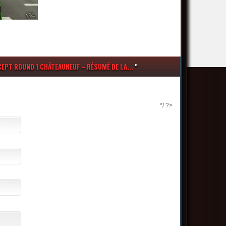
EPT ROUND 1 CHÂTEAUNEUF – RÉSUMÉ DE LA...
"
*/ ?>