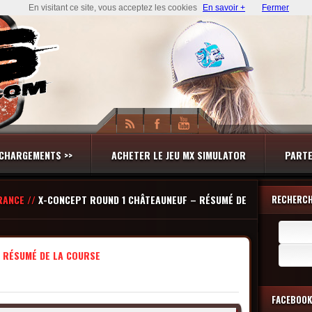
En visitant ce site, vous acceptez les cookies
En savoir +
Fermer
CHARGEMENTS >>
ACHETER LE JEU MX SIMULATOR
PARTE
RANCE //
X-CONCEPT ROUND 1 CHÂTEAUNEUF – RÉSUMÉ DE
RECHERC
Recherch
 RÉSUMÉ DE LA COURSE
FACEBOOK