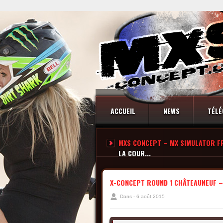
ACCUEIL
NEWS
TÉLÉ
MXS CONCEPT – MX SIMULATOR F
CONTACT
LA COUR...
X-CONCEPT ROUND 1 CHÂTEAUNEUF –
Dans - 6 août 2015