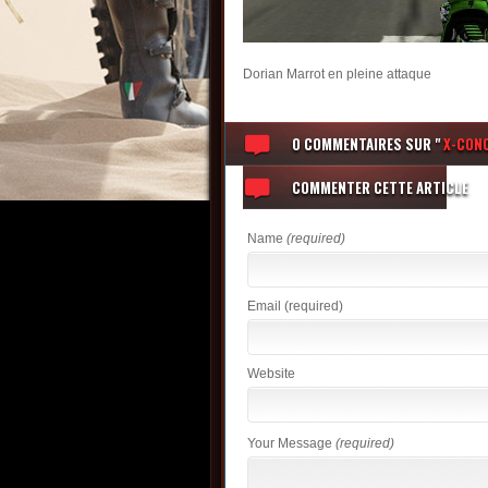
Dorian Marrot en pleine attaque
0 COMMENTAIRES
SUR "
X-CONC
COMMENTER CETTE ARTICLE
Name
(required)
Email
(required)
Website
Your Message
(required)