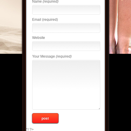
Name
(required)
Email
(required)
Website
Your Message
(required)
*/ ?>