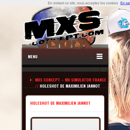
En visitant ce site, vous acceptez les cookies
En sa
MENU
MXS CONCEPT – MX SIMULATOR FRANCE
//
HOLESHOT DE MAXIMILIEN JANNOT
HOLESHOT DE MAXIMILIEN JANNOT