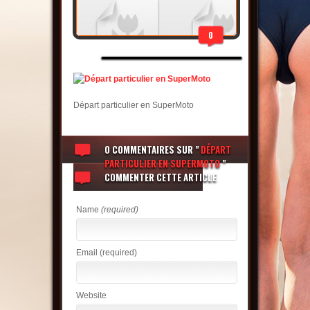
0
Départ particulier en SuperMoto
0 COMMENTAIRES
SUR "
DÉPART
PARTICULIER EN SUPERMOTO
"
COMMENTER CETTE ARTICLE
Name
(required)
Email
(required)
Website