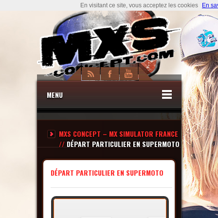
En visitant ce site, vous acceptez les cookies
En sa
MENU
MXS CONCEPT – MX SIMULATOR FRANCE
//
DÉPART PARTICULIER EN SUPERMOTO
DÉPART PARTICULIER EN SUPERMOTO