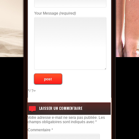
Your Message
(required)
*/ ?>
LAISSER UN COMMENTAIRE
Votre adresse e-mail ne sera pas publiée.
Les
champs obligatoires sont indiqués avec
*
Commentaire
*