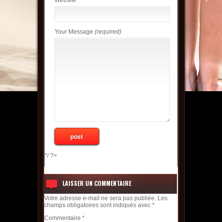
Website
Your Message
(required)
*/ ?>
LAISSER UN COMMENTAIRE
Votre adresse e-mail ne sera pas publiée.
Les
champs obligatoires sont indiqués avec
*
Commentaire
*