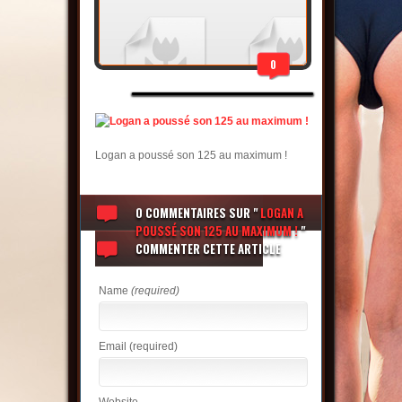
0
Logan a poussé son 125 au maximum !
0 COMMENTAIRES
SUR "
LOGAN A
POUSSÉ SON 125 AU MAXIMUM !
"
COMMENTER CETTE ARTICLE
Name
(required)
Email
(required)