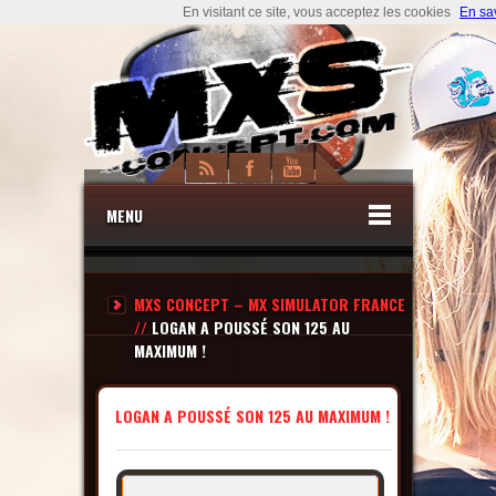
En visitant ce site, vous acceptez les cookies
En sa
MENU
MXS CONCEPT – MX SIMULATOR FRANCE
//
LOGAN A POUSSÉ SON 125 AU
MAXIMUM !
LOGAN A POUSSÉ SON 125 AU MAXIMUM !