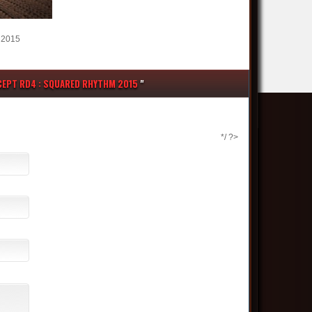
2015
CEPT RD4 : SQUARED RHYTHM 2015
"
*/ ?>