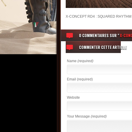
X-CONCEPT RD4 : SQUARED RHYTHM 
0 COMMENTAIRES
SUR "
X-CON
COMMENTER CETTE ARTICLE
Name
(required)
Email
(required)
Website
Your Message
(required)