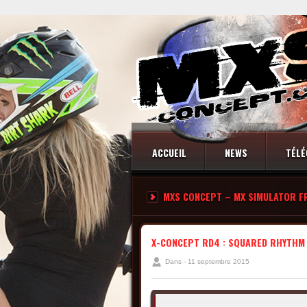
ACCUEIL
NEWS
TÉLÉ
MXS CONCEPT – MX SIMULATOR F
CONTACT
X-CONCEPT RD4 : SQUARED RHYTHM
Dans - 11 septembre 2015