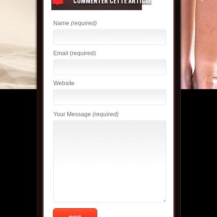
COMMENTER CETTE ARTICLE
Name
(required)
Email
(required)
Website
Your Message
(required)