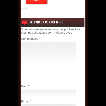
*/ ?>
LAISSER UN COMMENTAIRE
Votre adresse e-mail ne sera pas publiée.
Les
champs obligatoires sont indiqués avec
*
Commentaire
*
Nom
*
E-mail
*