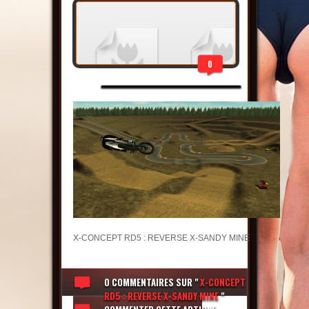
0
X-CONCEPT RD5 : REVERSE X-SANDY MINE
0 COMMENTAIRES
SUR "
X-CONCEPT
RD5 : REVERSE X-SANDY MINE
"