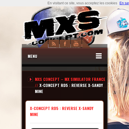
En visitant ce site, vous acceptez les cookies
En sa
MENU
MXS CONCEPT – MX SIMULATOR FRANCE
//
X-CONCEPT RD5 : REVERSE X-SANDY
MINE
X-CONCEPT RD5 : REVERSE X-SANDY
MINE