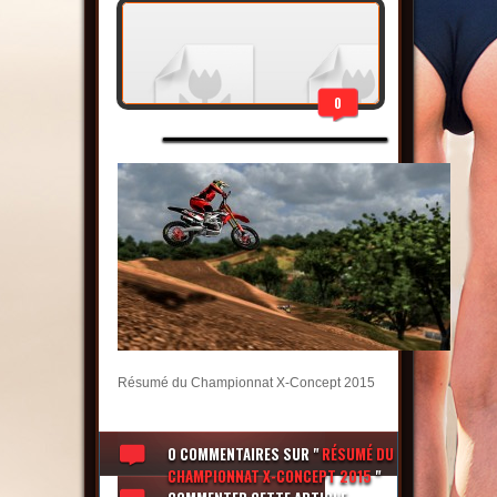
0
Résumé du Championnat X-Concept 2015
0 COMMENTAIRES
SUR "
RÉSUMÉ DU
CHAMPIONNAT X-CONCEPT 2015
"