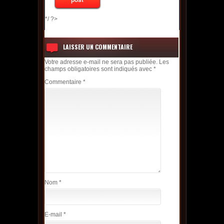
*/ ?>
LAISSER UN COMMENTAIRE
Votre adresse e-mail ne sera pas publiée.
Les
champs obligatoires sont indiqués avec
*
Commentaire
*
Nom
*
E-mail
*