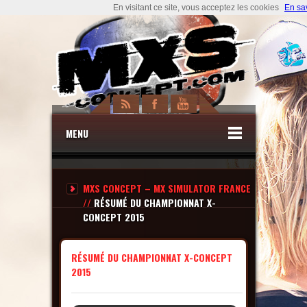
En visitant ce site, vous acceptez les cookies
En sa
MENU
MXS CONCEPT – MX SIMULATOR FRANCE
//
RÉSUMÉ DU CHAMPIONNAT X-
CONCEPT 2015
RÉSUMÉ DU CHAMPIONNAT X-CONCEPT
2015