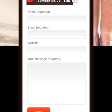
COMMENTER CETTE ARTICLE
Name
(required)
Email
(required)
Website
Your Message
(required)