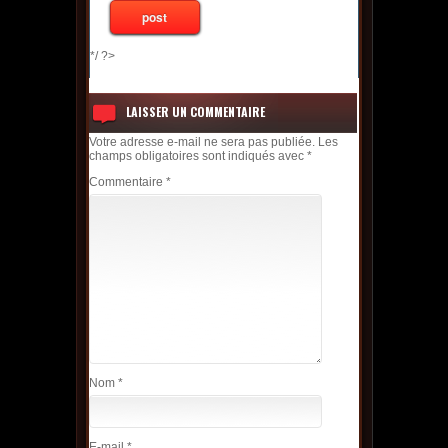
*/ ?>
LAISSER UN COMMENTAIRE
Votre adresse e-mail ne sera pas publiée.
Les
champs obligatoires sont indiqués avec
*
Commentaire
*
Nom
*
E-mail
*