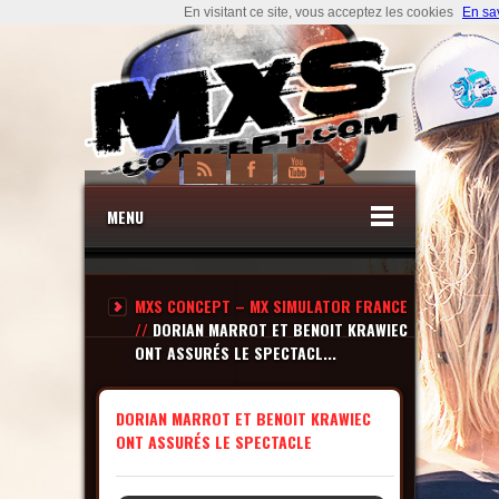
En visitant ce site, vous acceptez les cookies
En sa
MENU
MXS CONCEPT – MX SIMULATOR FRANCE
//
DORIAN MARROT ET BENOIT KRAWIEC
ONT ASSURÉS LE SPECTACL...
DORIAN MARROT ET BENOIT KRAWIEC
ONT ASSURÉS LE SPECTACLE