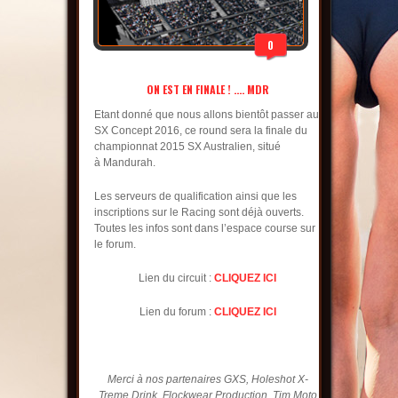
0
ON EST EN FINALE ! …. MDR
Etant donné que nous allons bientôt passer au
SX Concept 2016, ce round sera la finale du
championnat 2015 SX Australien, situé
à Mandurah.
Les serveurs de qualification ainsi que les
inscriptions sur le Racing sont déjà ouverts.
Toutes les infos sont dans l’espace course sur
le forum.
Lien du circuit :
CLIQUEZ ICI
Lien du forum :
CLIQUEZ ICI
Merci à nos partenaires GXS, Holeshot X-
Treme Drink, Flockwear Production, Tim Moto