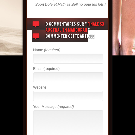
Sport Dole et Mathias Bellino pour les lots !
0 COMMENTAIRES
SUR "
FINALE SX
AUSTRALIEN MANDURAH
"
COMMENTER CETTE ARTICLE
Name
(required)
Email
(required)
Website
Your Message
(required)