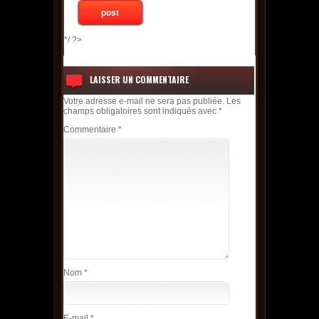
*/ ?>
LAISSER UN COMMENTAIRE
Votre adresse e-mail ne sera pas publiée.
Les
champs obligatoires sont indiqués avec
*
Commentaire
*
Nom
*
E-mail
*