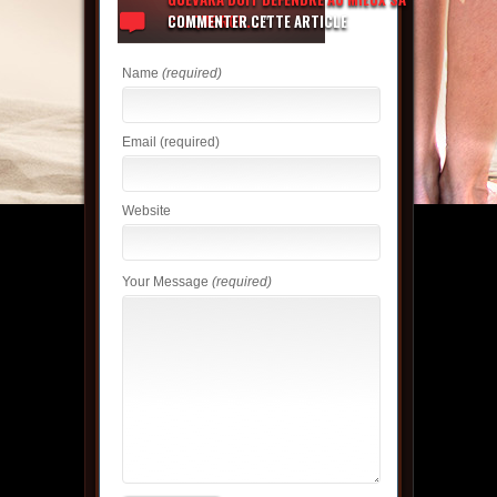
PLAQUE ROU...
COMMENTER CETTE ARTICLE
"
Name
(required)
Email
(required)
Website
Your Message
(required)