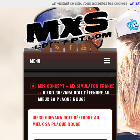
En visitant ce site, vous acceptez les cookies
En sa
MENU
MXS CONCEPT – MX SIMULATOR FRANCE
//
DIEGO GUEVARA DOIT DÉFENDRE AU
MIEUX SA PLAQUE ROUGE
DIEGO GUEVARA DOIT DÉFENDRE AU
MIEUX SA PLAQUE ROUGE