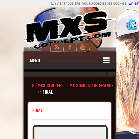
En visitant ce site, vous acceptez les cookies
En sa
MENU
MXS CONCEPT – MX SIMULATOR FRANCE
//
FINAL
FINAL