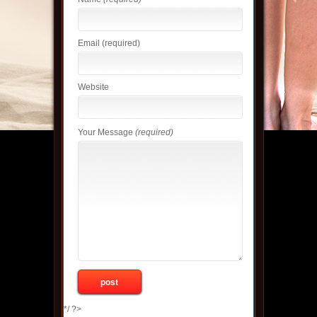
Email
(required)
Website
Your Message
(required)
*/ ?>