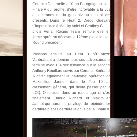
Corentin Delaruelle et Yann Bourguignon. Une
Finale A qui promet d’être incroyable à la vue
des chronos et du gros niveau des pilotes
présents. Dans le Heat 2, Diego Guevara
s’impose face à Maicky Valet et Geoffrey Gil. Le
pilote Aerial Racing Team semble être en
forme après sa décevante 12ème place lors du
Round précédent.
Passons ensuite au Heat 3 où Alexis
Vanbrabant a dominé tous ses adversaires et
termine avec +34 sec d’avance sur le second,
Anthony Rouillard suivis par Corentin Bertrand.
A noter également la pauvaise opération de
Maximilien Jannot, dans le Top 10 au
classement général, qui devra passer par le
LCQ. On passe donc au repêchage et c’est
finalement Emeric Richard et Maximilien
Jannot qui auront le privilège de rejoindre les
dernière places derrière la grille de la Finale A.