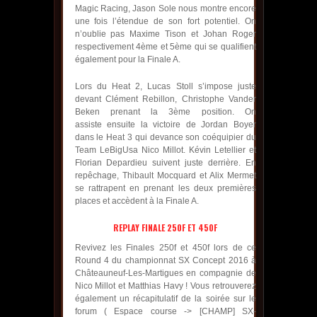
Magic Racing, Jason Sole nous montre encore
une fois l’étendue de son fort potentiel. On
n’oublie pas Maxime Tison et Johan Roger
respectivement 4ème et 5ème qui se qualifient
également pour la Finale A.
Lors du Heat 2, Lucas Stoll s’impose juste
devant Clément Rebillon, Christophe Vander
Beken prenant la 3ème position. On
assiste ensuite la victoire de Jordan Boyer
dans le Heat 3 qui devance son coéquipier du
Team LeBigUsa Nico Millot. Kévin Letellier et
Florian Depardieu suivent juste derrière. En
repêchage, Thibault Mocquard et Alix Mermet
se rattrapent en prenant les deux premières
places et accèdent à la Finale A.
REPLAY FINALE 250F ET 450F
Revivez les Finales 250f et 450f lors de ce
Round 4 du championnat SX Concept 2016 à
Châteauneuf-Les-Martigues en compagnie de
Nico Millot et Matthias Havy ! Vous retrouverez
également un récapitulatif de la soirée sur le
forum ( Espace course -> [CHAMP] SX-