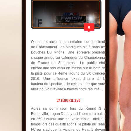
0
On se retrouve cette semaine sur le circuit
de Châteauneuf Les Martigues situé dans les
Bouches Du Rhône. Une épreuve présente
chaque année au calendrier du Championnat
de France de Supercross. Le public était
encore une fois venu en masse sur le bord de
la piste pour ce 4ème Round du SX Concept
2016. Une affluence extraordinaire à la
hauteur du spectacle de cette soirée que vous
allez pouvoir revivre à travers notre résumé !
CATÉGORIE 250
Après sa domination lors du Round 3 à
Bonneville, Logan Depaty est l’homme à battre
en 250 ! Auteur une nouvelle fois du meilleur
temps lors des qualifications, le pilote du Team
FCrew s’adjuge la victoire du Heat 1 devant