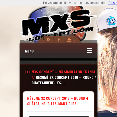
En visitant ce site, vous acceptez les cookies
En sa
MENU
MXS CONCEPT – MX SIMULATOR FRANCE
//
RÉSUMÉ SX CONCEPT 2016 – ROUND 4
CHÂTEAUNEUF-LES-...
RÉSUMÉ SX CONCEPT 2016 – ROUND 4
CHÂTEAUNEUF-LES-MARTIGUES