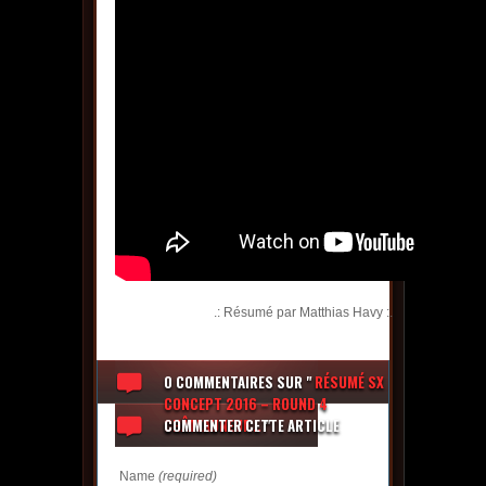
.: Résumé par Matthias Havy :.
0 COMMENTAIRES
SUR "
RÉSUMÉ SX
CONCEPT 2016 – ROUND 4
CHÂTEAUNEUF...
COMMENTER CETTE ARTICLE
"
Name
(required)