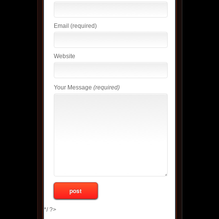
Email
(required)
Website
Your Message
(required)
*/ ?>