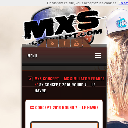
En visitant ce site, vous acceptez les cookies
En sa
MENU
MXS CONCEPT – MX SIMULATOR FRANCE
//
SX CONCEPT 2016 ROUND 7 – LE
HAVRE
SX CONCEPT 2016 ROUND 7 – LE HAVRE