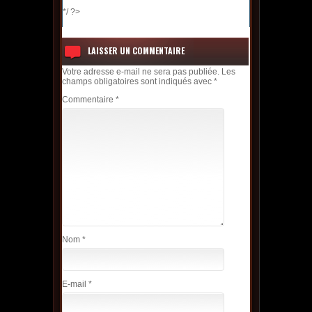
*/ ?>
LAISSER UN COMMENTAIRE
Votre adresse e-mail ne sera pas publiée.
Les
champs obligatoires sont indiqués avec
*
Commentaire
*
Nom
*
E-mail
*