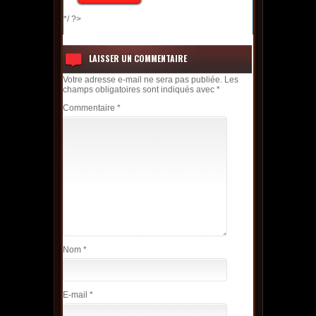
*/ ?>
LAISSER UN COMMENTAIRE
Votre adresse e-mail ne sera pas publiée.
Les
champs obligatoires sont indiqués avec
*
Commentaire
*
Nom
*
E-mail
*