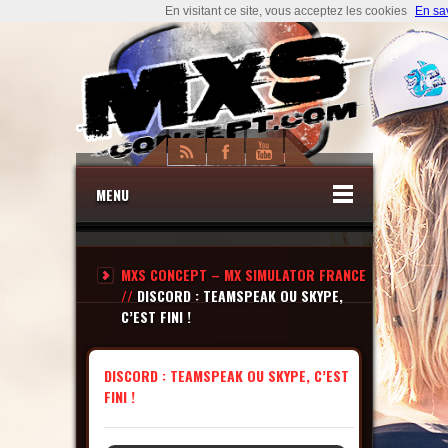
En visitant ce site, vous acceptez les cookies
En sa
MENU
MXS CONCEPT – MX SIMULATOR FRANCE
//
DISCORD : TEAMSPEAK OU SKYPE,
C’EST FINI !
DISCORD : TEAMSPEAK OU SKYPE, C’EST
FINI !