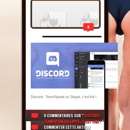
0
Discord : TeamSpeak ou Skype, c’est fini !
0 COMMENTAIRES
SUR "
DISCORD :
TEAMSPEAK OU SKYPE, C’EST FINI !
"
COMMENTER CETTE ARTICLE