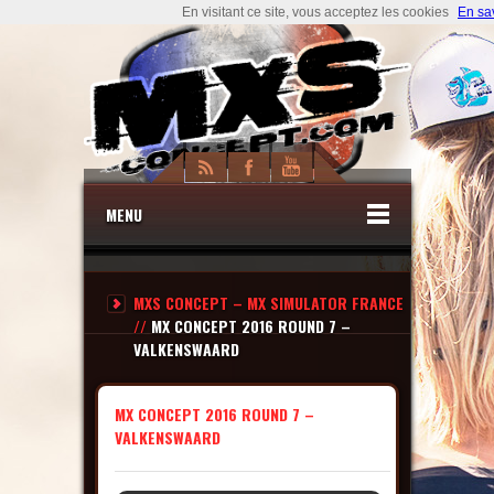
En visitant ce site, vous acceptez les cookies
En sa
MENU
MXS CONCEPT – MX SIMULATOR FRANCE
//
MX CONCEPT 2016 ROUND 7 –
VALKENSWAARD
MX CONCEPT 2016 ROUND 7 –
VALKENSWAARD