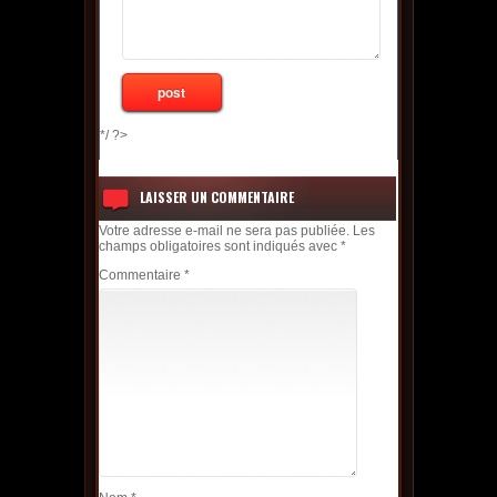
*/ ?>
LAISSER UN COMMENTAIRE
Votre adresse e-mail ne sera pas publiée.
Les
champs obligatoires sont indiqués avec
*
Commentaire
*