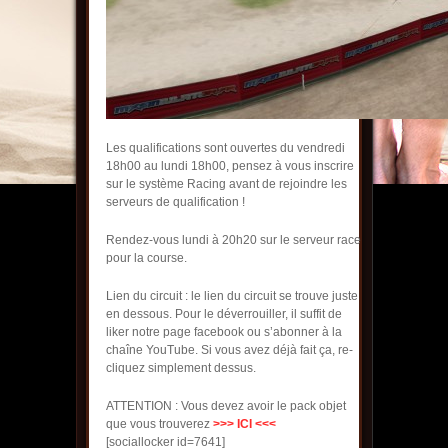
Les qualifications sont ouvertes du vendredi
18h00 au lundi 18h00, pensez à vous inscrire
sur le système Racing avant de rejoindre les
serveurs de qualification !
Rendez-vous lundi à 20h20 sur le serveur race
pour la course.
Lien du circuit : le lien du circuit se trouve juste
en dessous. Pour le déverrouiller, il suffit de
liker notre page facebook ou s’abonner à la
chaîne YouTube. Si vous avez déjà fait ça, re-
cliquez simplement dessus.
ATTENTION : Vous devez avoir le pack objet
que vous trouverez
>>> ICI <<<
[sociallocker id=7641]