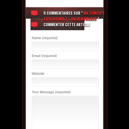
0 COMMENTAIRES
SUR "
MX CONCEPT
2016 ROUND 7 – VALKENSWAARD
"
COMMENTER CETTE ARTICLE
Name
(required)
Email
(required)
Website
Your Message
(required)