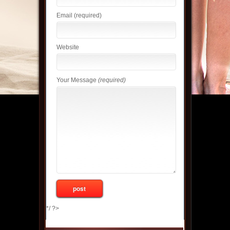
Email
(required)
Website
Your Message
(required)
*/ ?>