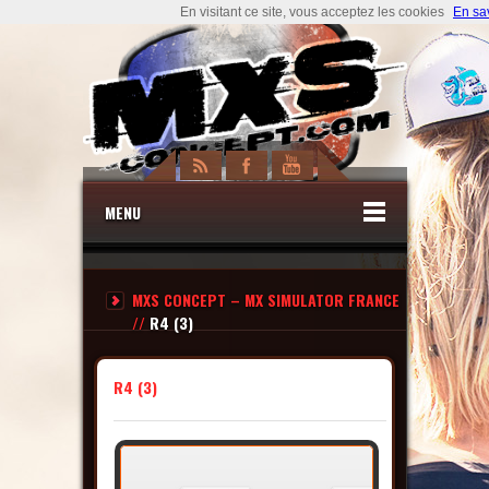
En visitant ce site, vous acceptez les cookies
En sa
MENU
MXS CONCEPT – MX SIMULATOR FRANCE
//
R4 (3)
R4 (3)