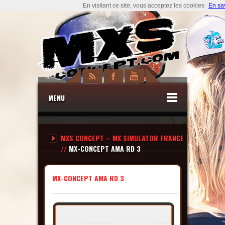
En visitant ce site, vous acceptez les cookies
En sa
MENU
MXS CONCEPT – MX SIMULATOR FRANCE
//
MX-CONCEPT AMA RD 3
MX-CONCEPT AMA RD 3