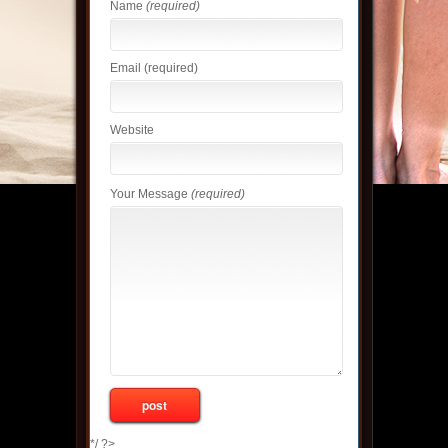
Name
(required)
Email
(required)
Website
Your Message
(required)
*/ ?>