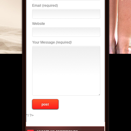
Email
(required)
Website
Your Message
(required)
*/ ?>