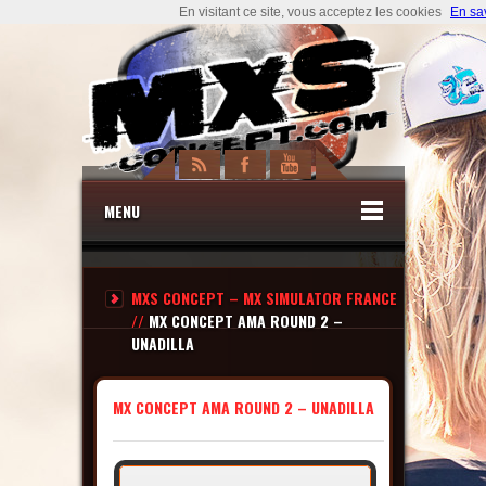
En visitant ce site, vous acceptez les cookies
En sa
MENU
MXS CONCEPT – MX SIMULATOR FRANCE
//
MX CONCEPT AMA ROUND 2 –
UNADILLA
MX CONCEPT AMA ROUND 2 – UNADILLA