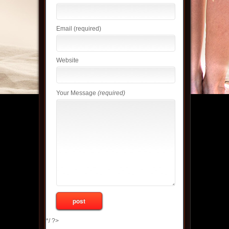
Email
(required)
Website
Your Message
(required)
*/ ?>