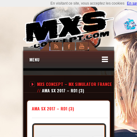
En visitant ce site, vous acceptez les cookies
En sa
MENU
MXS CONCEPT – MX SIMULATOR FRANCE
//
AMA SX 2017 – RD1 (3)
AMA SX 2017 – RD1 (3)