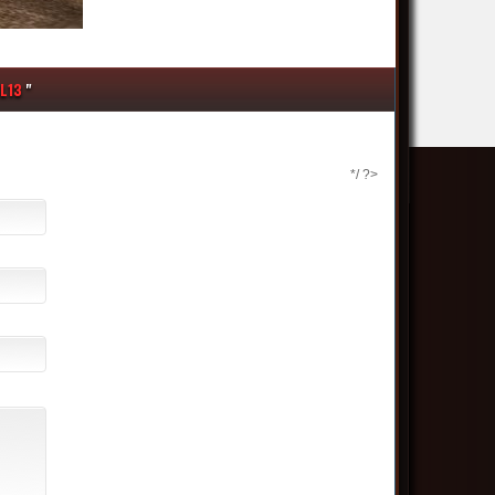
L13
"
*/ ?>