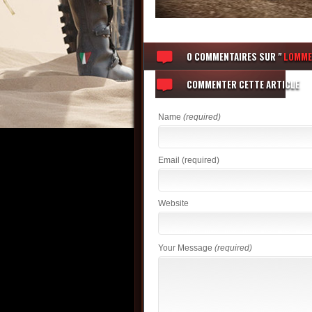
0 COMMENTAIRES
SUR "
LOMME
COMMENTER CETTE ARTICLE
Name
(required)
Email
(required)
Website
Your Message
(required)