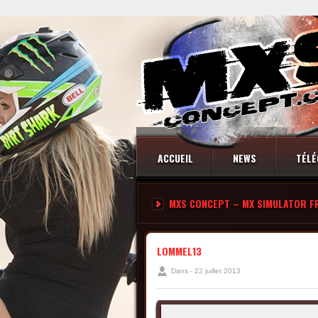
ACCUEIL
NEWS
TÉLÉ
MXS CONCEPT – MX SIMULATOR F
CONTACT
LOMMEL13
Dans - 22 juillet 2013