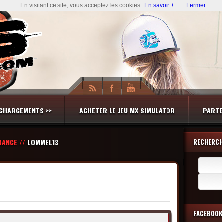
En visitant ce site, vous acceptez les cookies
En savoir +
Fermer
CHARGEMENTS >>
ACHETER LE JEU MX SIMULATOR
PARTE
RANCE //
LOMMEL13
RECHERC
Recherch
FACEBOOK