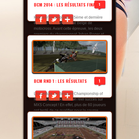
BCM 2014 : LES RÉSULTATS FINAU...
1
Hier soir se déroulait la 5ème et dernière
épreuve du championnat Belge de
motocross. Avant cette épreuve, les deux
premiers du championnat Johan Roger et
Morgan Marlet se tenaient à 3 petits points
d’écart. Autant dire que la pression fut à
son comble. Morgan Marlet avait refait son
écart mais il en seconde manche il termine
juste derrière J...
read more
BCM RND 1 : LES RÉSULTATS
1
L’ouverture du Belgium Championship of
Motocross a rencontré un réel succès sur
MXS Concept ! En effet, plus de 60 joueurs
ont tenté de ce qualifier pour la course.
Seuls 30 joueurs devaient avoir la
possibilité de se qualifier, mais devant le
nombre d’inscrits nous avons décidé de
modifier notre programme pour offrir 50
places derrière...