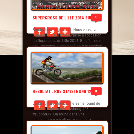
read more
SUPERCROSS DE LILLE 2014 SUR M...
0
Salut à tous les joueurs ! Nous vous avons
préparé une superbe surprise à l’occasion
du Supercross de Lille 2014. En effet, notre
ami Unyversyl a raccroché pour la création
des mythiques circuits de Paris-Bercy.
C’est donc Nico Millot qui a repris le
flambeau pour vous offrir cette épreuve qui
se déroulera pour la première fois à Lille,...
read more
RESULTAT : RD3 STAYSTRONG 125 ...
0
Lundi soir s’est déroulé le 3ème round de
notre championnat Staystrong 125
#supportJR. Un round dans une
atmosphère particulière, round rétro
oblige.. Merci à tous ceux d’entre vous qui
ont joué avec des motos et tenues vintages